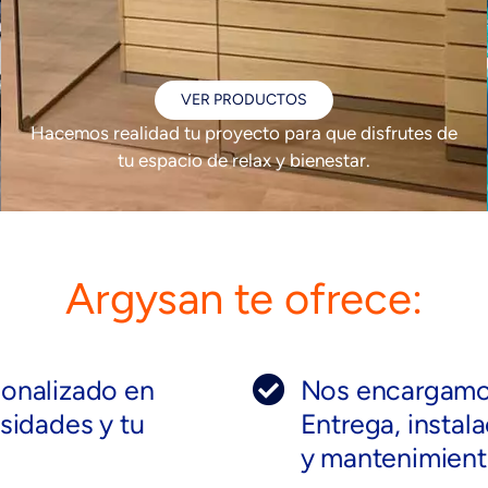
VER PRODUCTOS
Hacemos realidad tu proyecto para que disfrutes de
tu espacio de relax y bienestar.
Argysan te ofrece:
onalizado en
Nos encargamos
sidades y tu
Entrega, instal
y mantenimient