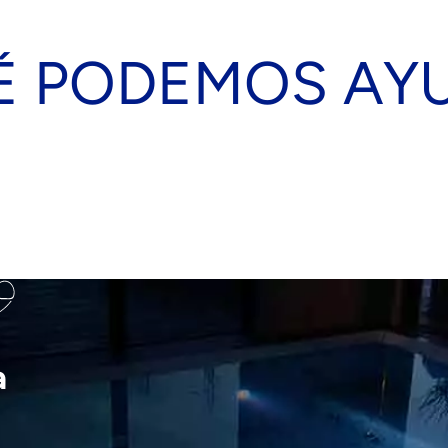
É PODEMOS AY
a