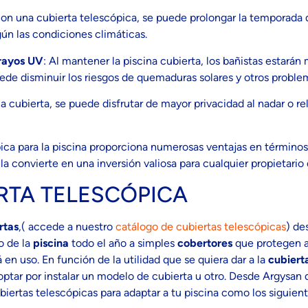
Con una cubierta telescópica, se puede prolongar la temporada d
gún las condiciones climáticas.
 rayos UV
: Al mantener la piscina cubierta, los bañistas estará
puede disminuir los riesgos de quemaduras solares y otros problem
 la cubierta, se puede disfrutar de mayor privacidad al nadar o re
ica para la piscina proporciona numerosas ventajas en términos
a convierte en una inversión valiosa para cualquier propietario 
ERTA TELESCÓPICA
rtas
,( accede a nuestro
catálogo de cubiertas telescópicas
) d
o de la
piscina
todo el año a simples
cobertores
que protegen a 
 en uso. En función de la utilidad que se quiera dar a la
cubiert
á optar por instalar un modelo de cubierta u otro. Desde Argysa
iertas telescópicas para adaptar a tu piscina como los siguien