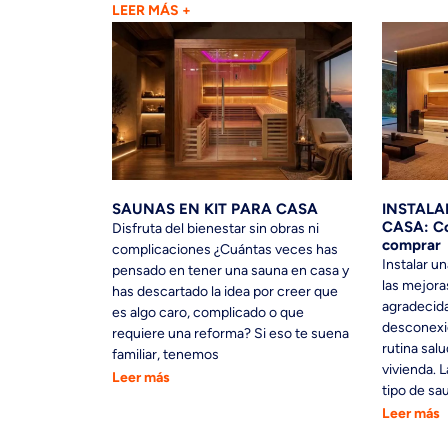
LEER MÁS +
SAUNAS EN KIT PARA CASA
INSTALA
CASA: Co
Disfruta del bienestar sin obras ni
comprar
complicaciones ¿Cuántas veces has
Instalar u
pensado en tener una sauna en casa y
las mejora
has descartado la idea por creer que
agradecida
es algo caro, complicado o que
desconexi
requiere una reforma? Si eso te suena
rutina salu
familiar, tenemos
vivienda. L
Leer más
tipo de sa
Leer más