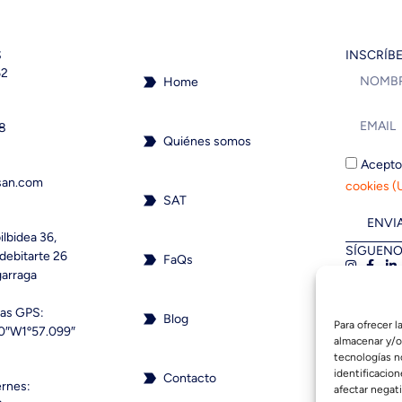
S
INSCRÍB
62
Home
18
Quiénes somos
Acepto
san.com
cookies (
SAT
ENVI
ilbidea 36,
SÍGUENO
debitarte 26
FaQs
garraga
as GPS:
Blog
Para ofrecer 
0″W1º57.099″
almacenar y/o
tecnologías n
identificacion
Contacto
ernes:
afectar negati