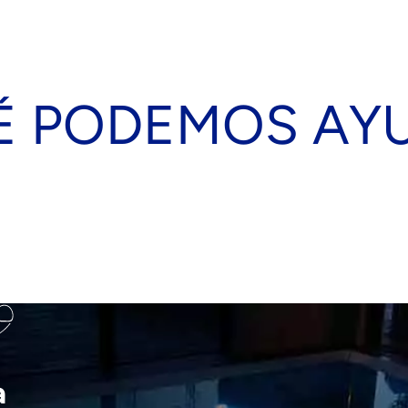
É PODEMOS AY
a