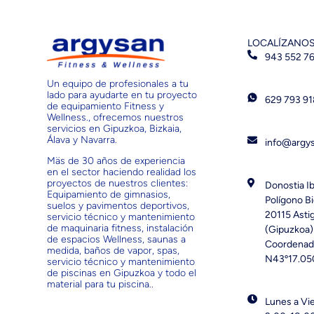
LOCALÍZANO
943 552 7
Un equipo de profesionales a tu
lado para ayudarte en tu proyecto
629 793 9
de equipamiento Fitness y
Wellness., ofrecemos nuestros
servicios en Gipuzkoa, Bizkaia,
Álava y Navarra.
info@argy
Mäs de 30 años de experiencia
en el sector haciendo realidad los
proyectos de nuestros clientes:
Donostia Ib
Equipamiento de gimnasios,
Polígono Bi
suelos y pavimentos deportivos,
20115 Asti
servicio técnico y mantenimiento
de maquinaria fitness, instalación
(Gipuzkoa)
de espacios Wellness, saunas a
Coordenad
medida, baños de vapor, spas,
N43º17.05
servicio técnico y mantenimiento
de piscinas en Gipuzkoa y todo el
material para tu piscina..
Lunes a Vi