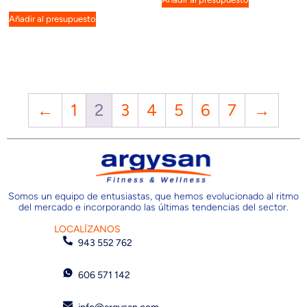
Añadir al presupuesto
←
1
2
3
4
5
6
7
→
Somos un equipo de entusiastas, que hemos evolucionado al ritmo
del mercado e incorporando las últimas tendencias del sector.
LOCALÍZANOS
943 552 762
606 571 142