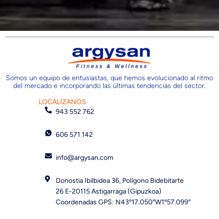
Somos un equipo de entusiastas, que hemos evolucionado al ritmo
del mercado e incorporando las últimas tendencias del sector.
LOCALÍZANOS
943 552 762
606 571 142
info@argysan.com
Donostia Ibilbidea 36, Polígono Bidebitarte
26 E-20115 Astigarraga (Gipuzkoa)
Coordenadas GPS: N43º17.050″W1º57.099″