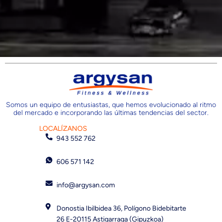
Somos un equipo de entusiastas, que hemos evolucionado al ritmo
del mercado e incorporando las últimas tendencias del sector.
LOCALÍZANOS
943 552 762
606 571 142
info@argysan.com
Donostia Ibilbidea 36, Polígono Bidebitarte
26 E-20115 Astigarraga (Gipuzkoa)