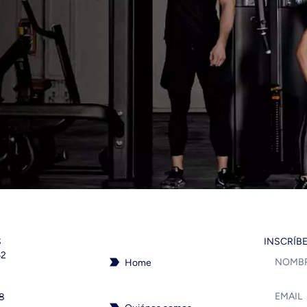
S
INSCRÍB
62
Home
18