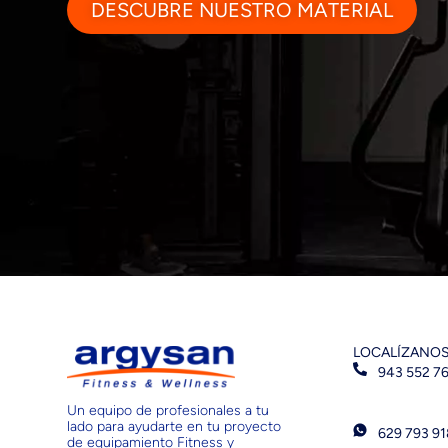
DESCUBRE NUESTRO MATERIAL
LOCALÍZANO
943 552 7
Un equipo de profesionales a tu
lado para ayudarte en tu proyecto
629 793 9
de equipamiento Fitness y