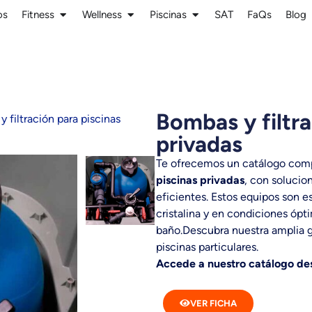
os
Fitness
Wellness
Piscinas
SAT
FaQs
Blog
Bombas y filtra
 filtración para piscinas
privadas
Te ofrecemos un catálogo com
piscinas privadas
, con solucio
eficientes. Estos equipos son e
cristalina y en condiciones óp
baño.Descubra nuestra amplia g
piscinas particulares.
Accede a nuestro catálogo de
VER FICHA