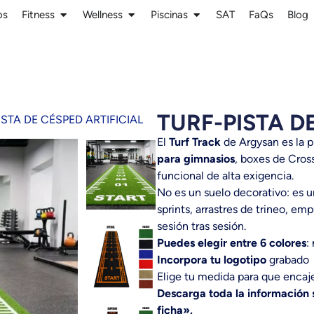
os
Fitness
Wellness
Piscinas
SAT
FaQs
Blog
TURF-PISTA D
ISTA DE CÉSPED ARTIFICIAL
El
Turf Track
de Argysan es la pi
para gimnasios
, boxes de Cros
funcional de alta exigencia.
No es un suelo decorativo: es u
sprints, arrastres de trineo, emp
sesión tras sesión.
Puedes elegir entre 6 colores
:
Incorpora tu logotipo
grabado
Elige tu medida para que enca
Descarga toda la información 
ficha».