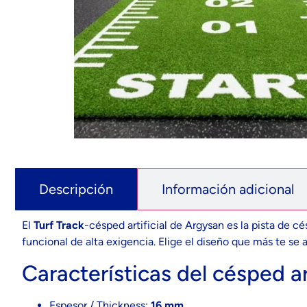
Descripción
Información adicional
El
Turf Track
-césped artificial de Argysan es la pista de 
funcional de alta exigencia. Elige el diseño que más te se 
Características del césped art
Espesor / Thickness:
16 mm