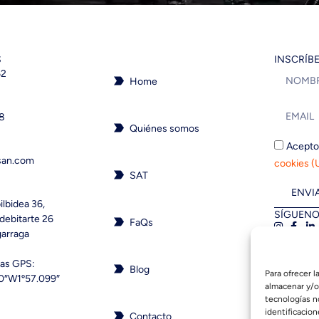
S
INSCRÍB
62
Home
18
Quiénes somos
Acepto
san.com
cookies (
SAT
ENVI
ilbidea 36,
SÍGUENO
debitarte 26
FaQs
garraga
as GPS:
Blog
Para ofrecer 
0″W1º57.099″
almacenar y/o
tecnologías n
identificacion
Contacto