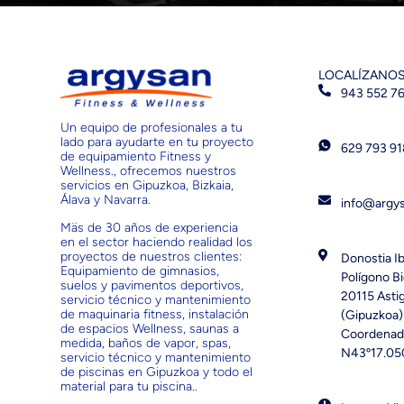
LOCALÍZANO
943 552 7
Un equipo de profesionales a tu
lado para ayudarte en tu proyecto
629 793 9
de equipamiento Fitness y
Wellness., ofrecemos nuestros
servicios en Gipuzkoa, Bizkaia,
Álava y Navarra.
info@argy
Mäs de 30 años de experiencia
en el sector haciendo realidad los
proyectos de nuestros clientes:
Donostia Ib
Equipamiento de gimnasios,
Polígono Bi
suelos y pavimentos deportivos,
20115 Asti
servicio técnico y mantenimiento
de maquinaria fitness, instalación
(Gipuzkoa)
de espacios Wellness, saunas a
Coordenad
medida, baños de vapor, spas,
N43º17.05
servicio técnico y mantenimiento
de piscinas en Gipuzkoa y todo el
material para tu piscina..