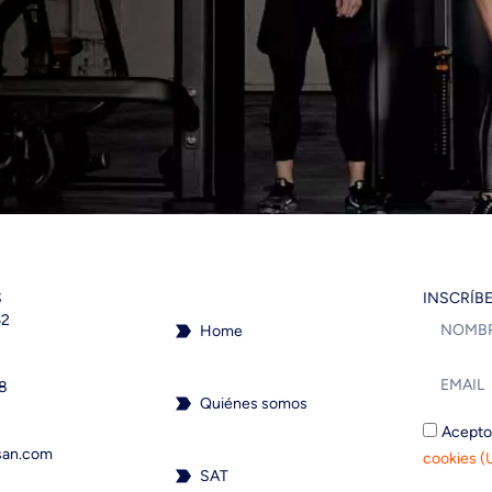
S
INSCRÍB
62
Home
18
Quiénes somos
Acepto
san.com
cookies (
SAT