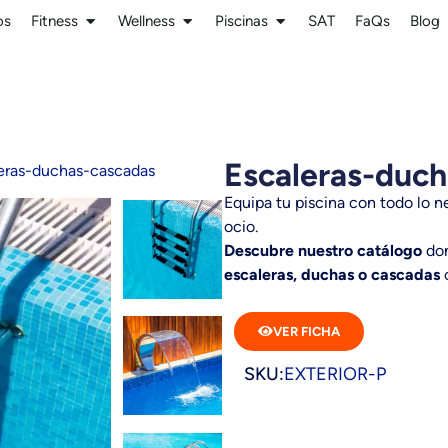
os
Fitness
Wellness
Piscinas
SAT
FaQs
Blog
Escaleras-duc
eras-duchas-cascadas
Equipa tu piscina con todo lo n
ocio.
Descubre nuestro catálogo
don
escaleras, duchas o cascadas
c
VER FICHA
SKU:
EXTERIOR-P