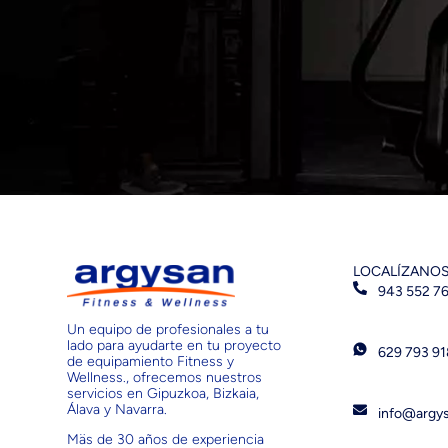
LOCALÍZANO
943 552 7
Un equipo de profesionales a tu
lado para ayudarte en tu proyecto
629 793 9
de equipamiento Fitness y
Wellness., ofrecemos nuestros
servicios en Gipuzkoa, Bizkaia,
Álava y Navarra.
info@argy
Mäs de 30 años de experiencia