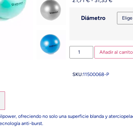
21,71
€
31,35
€
-
Diámetro
Añadir al carrito
SKU:
11500068-P
 Silpower, ofreciendo no solo una superficie blanda y aterciopel
ecnología anti-burst.