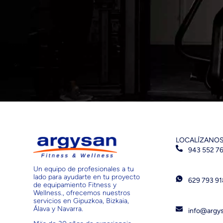
LOCALÍZANO
943 552 7
Un equipo de profesionales a tu
lado para ayudarte en tu proyecto
629 793 9
de equipamiento Fitness y
Wellness., ofrecemos nuestros
servicios en Gipuzkoa, Bizkaia,
Álava y Navarra.
info@argy