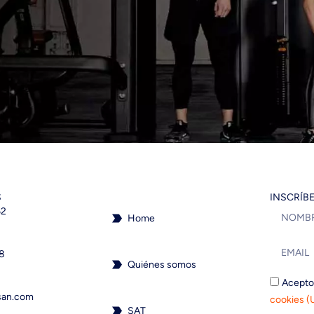
S
INSCRÍB
62
Home
18
Quiénes somos
Acepto
san.com
cookies (
SAT