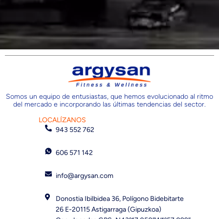
Somos un equipo de entusiastas, que hemos evolucionado al ritmo
del mercado e incorporando las últimas tendencias del sector.
LOCALÍZANOS
943 552 762
606 571 142
info@argysan.com
Donostia Ibilbidea 36, Polígono Bidebitarte
26 E-20115 Astigarraga (Gipuzkoa)