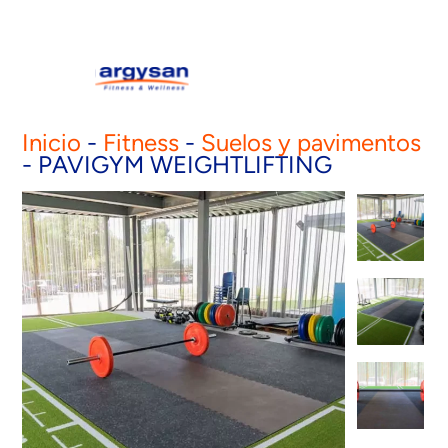
Inicio
-
Fitness
-
Suelos y pavimentos
-
PAVIGYM WEIGHTLIFTING