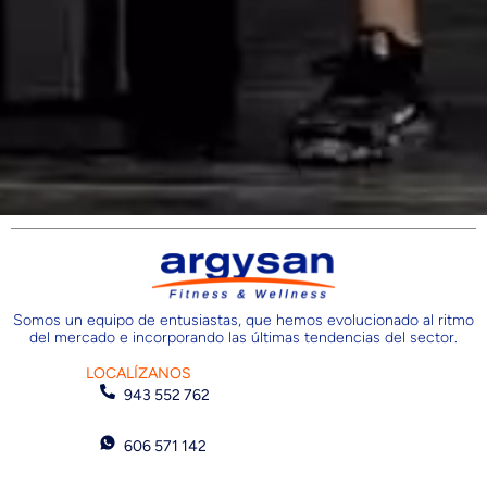
Somos un equipo de entusiastas, que hemos evolucionado al ritmo
del mercado e incorporando las últimas tendencias del sector.
LOCALÍZANOS
943 552 762
606 571 142