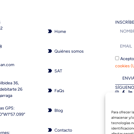
S
INSCRÍB
62
Home
18
Quiénes somos
Acepto
san.com
cookies (
SAT
ENVI
ilbidea 36,
SÍGUENO
debitarte 26
FaQs
garraga
as GPS:
Blog
Para ofrecer 
0″W1º57.099″
almacenar y/o
tecnologías n
identificacion
Contacto
ernes:
afectar negati