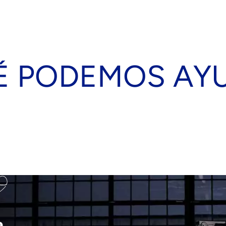
É PODEMOS AY
a