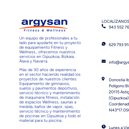
LOCALÍZANO
943 552 7
Un equipo de profesionales a tu
lado para ayudarte en tu proyecto
629 793 9
de equipamiento Fitness y
Wellness., ofrecemos nuestros
servicios en Gipuzkoa, Bizkaia,
Álava y Navarra.
info@argy
Mäs de 30 años de experiencia
en el sector haciendo realidad los
proyectos de nuestros clientes:
Donostia Ib
Equipamiento de gimnasios,
Polígono Bi
suelos y pavimentos deportivos,
20115 Asti
servicio técnico y mantenimiento
de maquinaria fitness, instalación
(Gipuzkoa)
de espacios Wellness, saunas a
Coordenad
medida, baños de vapor, spas,
N43º17.05
servicio técnico y mantenimiento
de piscinas en Gipuzkoa y todo el
material para tu piscina..
Lunes a Vi