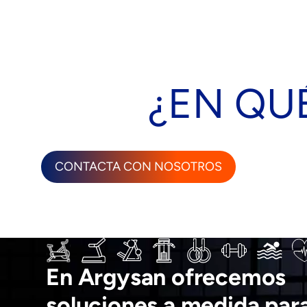
¿EN QU
CONTACTA CON NOSOTROS
En Argysan ofrecemos
soluciones a medida par