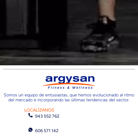
Somos un equipo de entusiastas, que hemos evolucionado al ritmo
del mercado e incorporando las últimas tendencias del sector.
LOCALÍZANOS
943 552 762
606 571 142