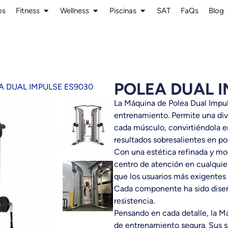
os
Fitness
Wellness
Piscinas
SAT
FaQs
Blog
POLEA DUAL I
A DUAL IMPULSE ES9030
La Máquina de Polea Dual Impul
entrenamiento. Permite una dive
cada músculo, convirtiéndola e
resultados sobresalientes en p
Con una estética refinada y mo
centro de atención en cualquier
que los usuarios más exigentes
Cada componente ha sido diseñ
resistencia.
Pensando en cada detalle, la M
de entrenamiento segura. Sus s